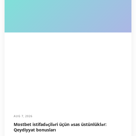
AUG 7, 2026
Mostbet istifadəçiləri üçün əsas üstünlüklər:
Qeydiyyat bonusları