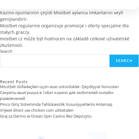
Kazino oyunlarının çeşidi
Mostbet
əyləncə imkanlarını xeyli
genişləndirir.
Mostbet
regularnie organizuje promocje i oferty specjalne dla
stałych graczy.
mostbet cz
může být hodnocen na základě celkové uživatelské
zkušenosti.
Search
SEARCH
Recent Posts
Mostbet istifadəçiləri üçün əsas üstünlüklər: Qeydiyyat bonusları
Секреты выигрыша в 1хБет казино для любителей онлайн-
развлечений
Pinco Giriş Sistemində Təhlükəsizlik Xüsusiyyətlərini Anlamaq
Vrijwel direct uw chicken coin uitbetalen
Graj za Darmo w Ocean Spin Casino Bez Depozytu