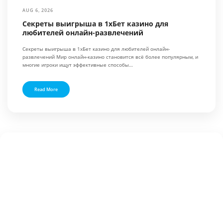
AUG 6, 2026
Секреты выигрыша в 1хБет казино для
любителей онлайн-развлечений
Секреты выигрыша в 1хБет казино для любителей онлайн-
развлечений Мир онлайн-казино становится всё более популярным, и
многие игроки ищут эффективные способы…
Read More