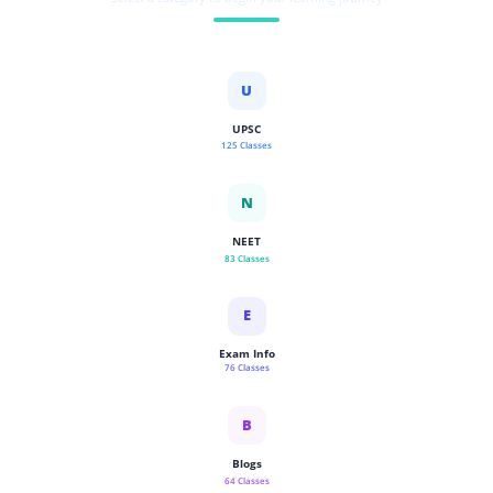
U
UPSC
125 Classes
N
NEET
83 Classes
E
Exam Info
76 Classes
B
Blogs
64 Classes