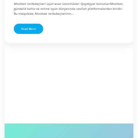
Mostbet istifadəçiləri üçün əsas üstünlüklər: Qeydiyyat bonuslarıMostbet,
gündəlik bahis və online oyun dünyasında sevilən platformalardan biridir.
Bu məqalədə, Mostbet istifadəçilərinin…
Read More