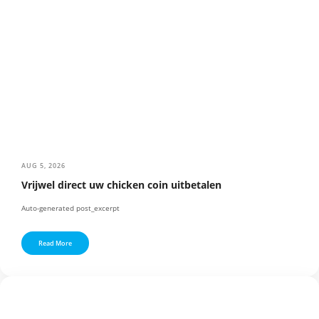
AUG 5, 2026
Vrijwel direct uw chicken coin uitbetalen
Auto-generated post_excerpt
Read More