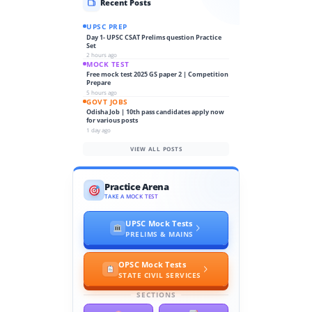
Recent Posts
UPSC PREP
Day 1- UPSC CSAT Prelims question Practice
Set
2 hours ago
MOCK TEST
Free mock test 2025 GS paper 2 | Competition
Prepare
5 hours ago
GOVT JOBS
Odisha Job | 10th pass candidates apply now
for various posts
1 day ago
VIEW ALL POSTS
Practice Arena
TAKE A MOCK TEST
UPSC Mock Tests
PRELIMS & MAINS
OPSC Mock Tests
STATE CIVIL SERVICES
SECTIONS