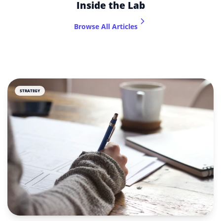
Inside the Lab
Browse All Articles
STRATEGY