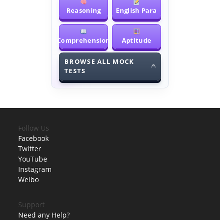
Reasoning
English Para
Comprehension
Aptitude
BROWSE ALL MOCK
TESTS
Follow Us
Facebook
Twitter
YouTube
Instagram
Weibo
Support
Need any Help?