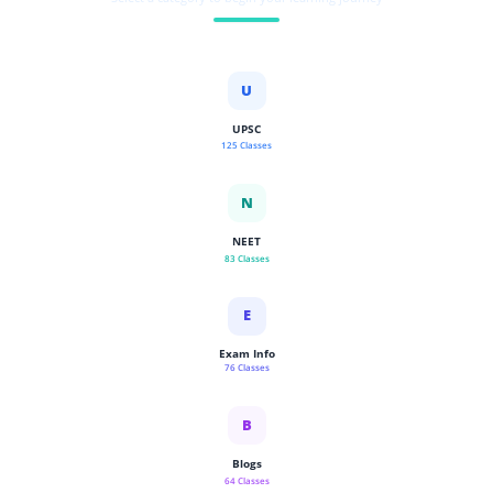
U
UPSC
125 Classes
N
NEET
83 Classes
E
Exam Info
76 Classes
B
Blogs
64 Classes