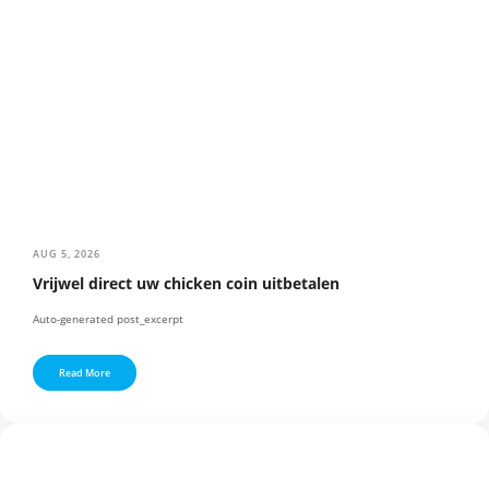
AUG 5, 2026
Vrijwel direct uw chicken coin uitbetalen
Auto-generated post_excerpt
Read More