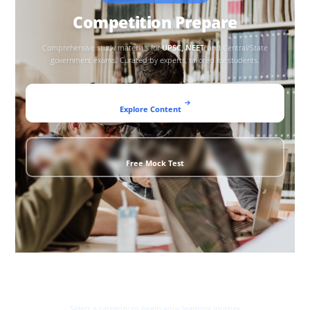
Competition Prepare
Comprehensive study materials for
UPSC, NEET
, and Central/State
government exams. Curated by experts, tailored for students.
Explore Content
Free Mock Test
Choose Your Path
Select a category to begin your learning journey