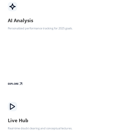
AI Analysis
Personalized performance tracking for 2025 goals.
EXPLORE
Live Hub
Real-time doubt clearing and conceptual lectures.