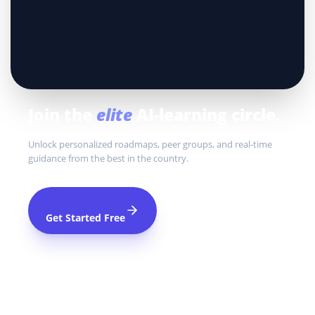
Join the
elite
AI-learning circle.
Unlock personalized roadmaps, peer groups, and real-time
guidance from the best in the country.
Get Started Free
View Demo