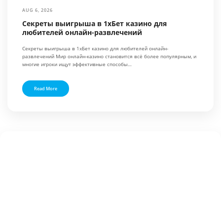
AUG 6, 2026
Секреты выигрыша в 1хБет казино для
любителей онлайн-развлечений
Секреты выигрыша в 1хБет казино для любителей онлайн-
развлечений Мир онлайн-казино становится всё более популярным, и
многие игроки ищут эффективные способы…
Read More