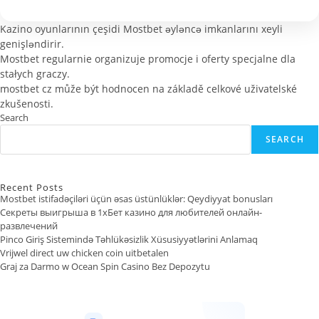
Kazino oyunlarının çeşidi
Mostbet
əyləncə imkanlarını xeyli
genişləndirir.
Mostbet
regularnie organizuje promocje i oferty specjalne dla
stałych graczy.
mostbet cz
může být hodnocen na základě celkové uživatelské
zkušenosti.
Search
SEARCH
Recent Posts
Mostbet istifadəçiləri üçün əsas üstünlüklər: Qeydiyyat bonusları
Секреты выигрыша в 1хБет казино для любителей онлайн-
развлечений
Pinco Giriş Sistemində Təhlükəsizlik Xüsusiyyətlərini Anlamaq
Vrijwel direct uw chicken coin uitbetalen
Graj za Darmo w Ocean Spin Casino Bez Depozytu