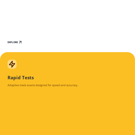
EXPLORE
Rapid Tests
Adaptive mock exams designed for speed and accuracy.