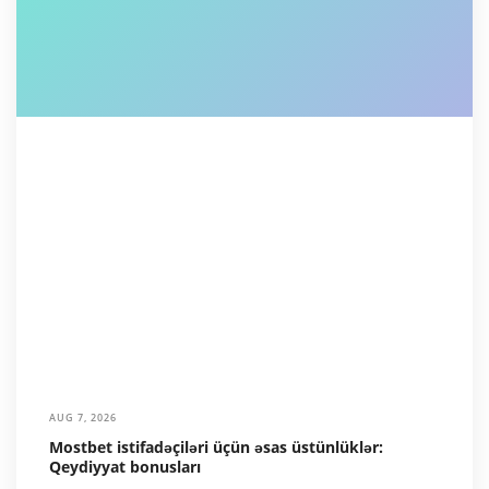
AUG 7, 2026
Mostbet istifadəçiləri üçün əsas üstünlüklər:
Qeydiyyat bonusları