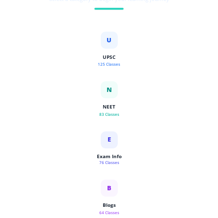
U
UPSC
125 Classes
N
NEET
83 Classes
E
Exam Info
76 Classes
B
Blogs
64 Classes