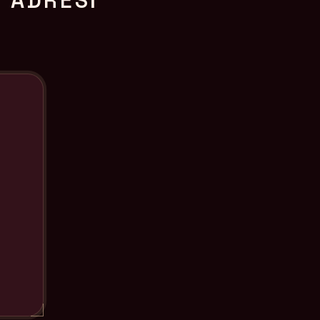
 ADRESI