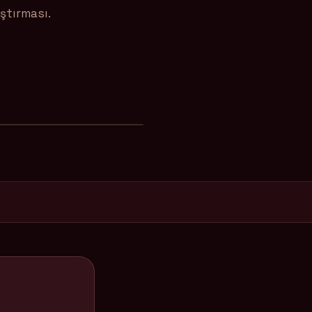
aştırması.