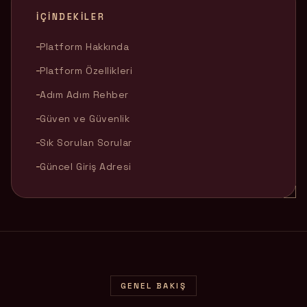
İÇINDEKILER
Platform Hakkında
Platform Özellikleri
Adım Adım Rehber
Güven ve Güvenlik
Sık Sorulan Sorular
Güncel Giriş Adresi
GENEL BAKIŞ