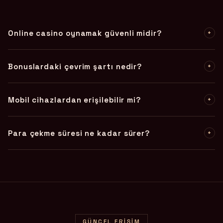
Online casino oynamak güvenli midir?
+
Lisanslı ve düzenlenmiş platformlarda oynamak, yasal
Bonuslardaki çevrim şartı nedir?
+
güvence ve adil oyun garantisi sunar.
Çevrim şartı, bonus miktarının kaç kez oynanması
Mobil cihazlardan erişilebilir mi?
+
gerektiğini belirtir. Düşük çevrim şartı kullanıcı lehinedir.
Önerilen tüm platformlar mobil uyumlu tasarıma sahip
Para çekme süresi ne kadar sürer?
+
olup iOS ve Android cihazlarda sorunsuz çalışmaktadır.
Platform ve yönteme göre değişmekle birlikte genellikle
24-72 saat arasında tamamlanmaktadır.
GÜNCEL ERIŞIM