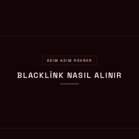
ADIM ADIM REHBER
BLACKLINK NASIL ALINIR