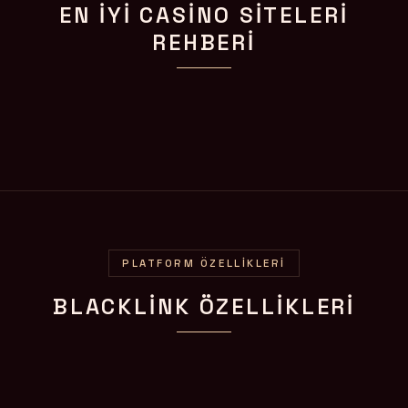
EN İYI CASINO SITELERI
REHBERI
PLATFORM ÖZELLIKLERI
BLACKLINK ÖZELLIKLERI