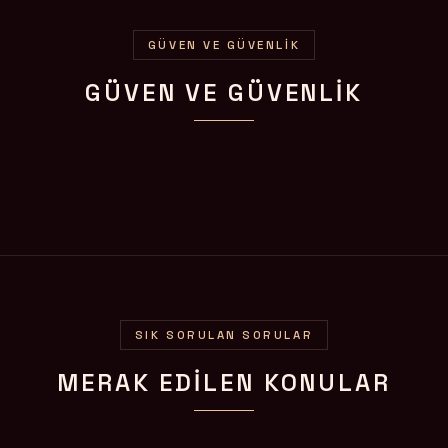
GÜVEN VE GÜVENLIK
GÜVEN VE GÜVENLIK
SIK SORULAN SORULAR
MERAK EDILEN KONULAR