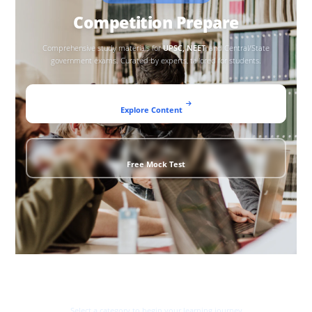
Competition Prepare
Comprehensive study materials for
UPSC, NEET
, and Central/State
government exams. Curated by experts, tailored for students.
Explore Content
Free Mock Test
Choose Your Path
Select a category to begin your learning journey