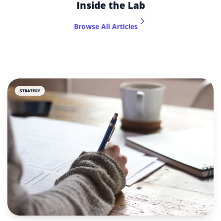
Inside the Lab
Browse All Articles
STRATEGY