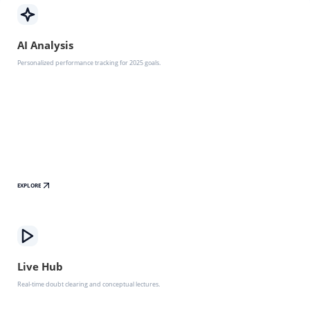
AI Analysis
Personalized performance tracking for 2025 goals.
EXPLORE
Live Hub
Real-time doubt clearing and conceptual lectures.