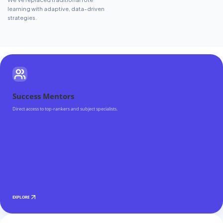
learning with adaptive, data-driven
strategies.
Success Mentors
Direct access to top-rankers and subject specialists.
EXPLORE