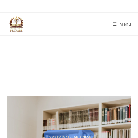
Skip
to
content
Menu
YOUR FUTURE STARTS HERE