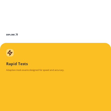
EXPLORE
Rapid Tests
Adaptive mock exams designed for speed and accuracy.