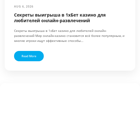
AUG 6, 2026
Секреты выигрыша в 1хБет казино для
любителей онлайн-развлечений
Секреты выигрыша в 1хБет казино для любителей онлайн-
развлечений Мир онлайн-казино становится всё более популярным, и
многие игроки ищут эффективные способы…
Read More