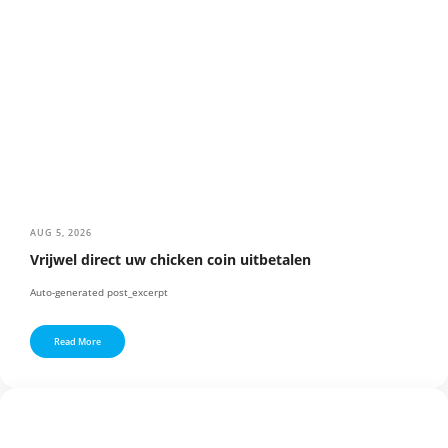
AUG 5, 2026
Vrijwel direct uw chicken coin uitbetalen
Auto-generated post_excerpt
Read More