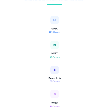
U
UPSC
125 Classes
N
NEET
83 Classes
E
Exam Info
76 Classes
B
Blogs
64 Classes