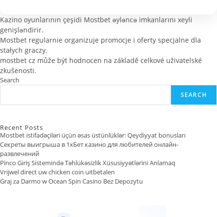
Kazino oyunlarının çeşidi
Mostbet
əyləncə imkanlarını xeyli
genişləndirir.
Mostbet
regularnie organizuje promocje i oferty specjalne dla
stałych graczy.
mostbet cz
může být hodnocen na základě celkové uživatelské
zkušenosti.
Search
SEARCH
Recent Posts
Mostbet istifadəçiləri üçün əsas üstünlüklər: Qeydiyyat bonusları
Секреты выигрыша в 1хБет казино для любителей онлайн-
развлечений
Pinco Giriş Sistemində Təhlükəsizlik Xüsusiyyətlərini Anlamaq
Vrijwel direct uw chicken coin uitbetalen
Graj za Darmo w Ocean Spin Casino Bez Depozytu