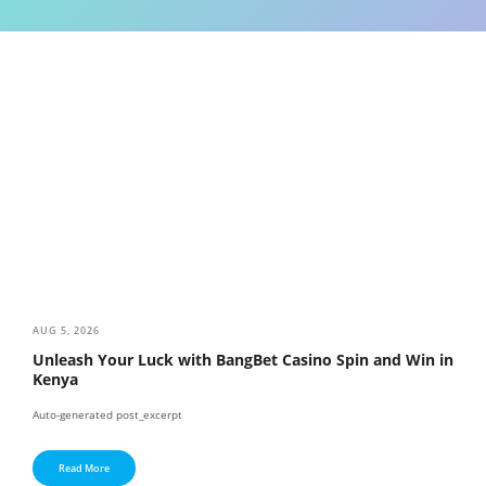
AUG 5, 2026
Unleash Your Luck with BangBet Casino Spin and Win in
Kenya
Auto-generated post_excerpt
Read More