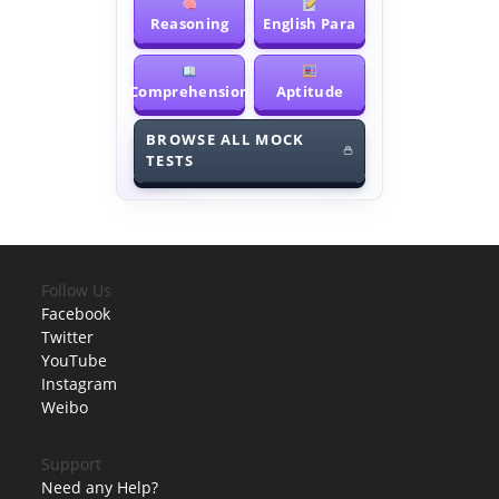
Reasoning
English Para
Comprehension
Aptitude
BROWSE ALL MOCK
TESTS
Follow Us
Facebook
Twitter
YouTube
Instagram
Weibo
Support
Need any Help?