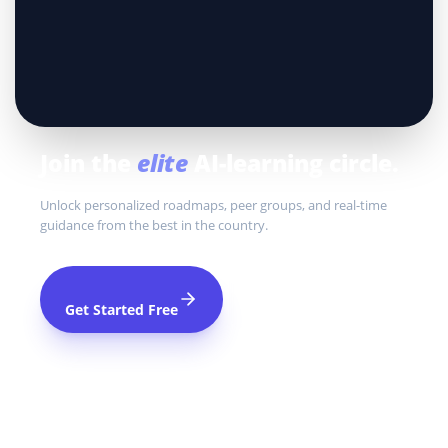
Join the
elite
AI-learning circle.
Unlock personalized roadmaps, peer groups, and real-time
guidance from the best in the country.
Get Started Free
View Demo