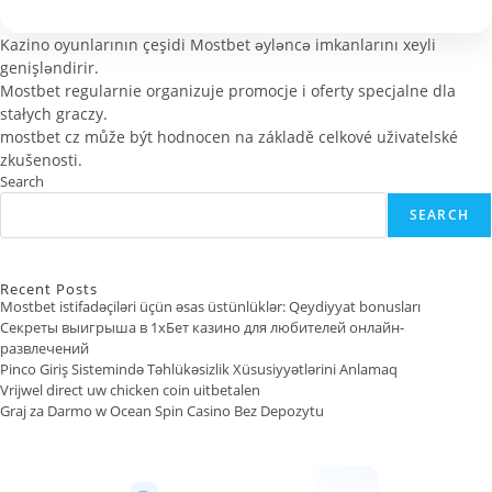
Kazino oyunlarının çeşidi
Mostbet
əyləncə imkanlarını xeyli
genişləndirir.
Mostbet
regularnie organizuje promocje i oferty specjalne dla
stałych graczy.
mostbet cz
může být hodnocen na základě celkové uživatelské
zkušenosti.
Search
SEARCH
Recent Posts
Mostbet istifadəçiləri üçün əsas üstünlüklər: Qeydiyyat bonusları
Секреты выигрыша в 1хБет казино для любителей онлайн-
развлечений
Pinco Giriş Sistemində Təhlükəsizlik Xüsusiyyətlərini Anlamaq
Vrijwel direct uw chicken coin uitbetalen
Graj za Darmo w Ocean Spin Casino Bez Depozytu