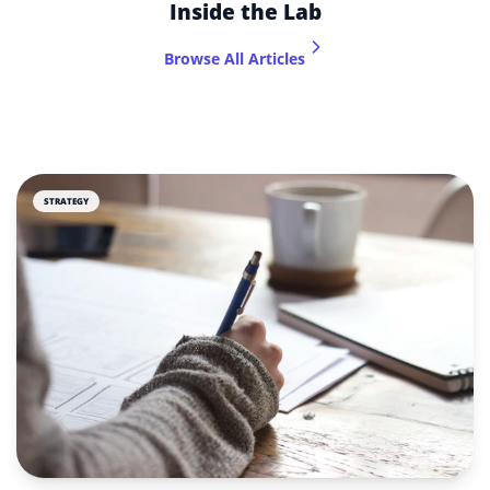
Inside the Lab
Browse All Articles
STRATEGY