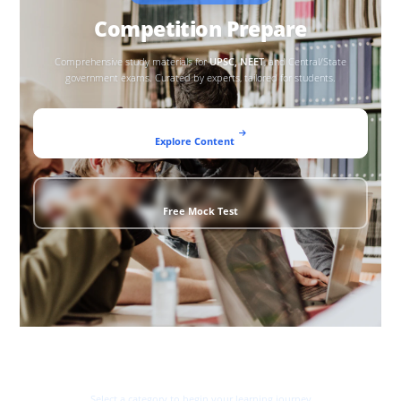
Competition Prepare
Comprehensive study materials for
UPSC, NEET
, and Central/State
government exams. Curated by experts, tailored for students.
Explore Content
Free Mock Test
Choose Your Path
Select a category to begin your learning journey