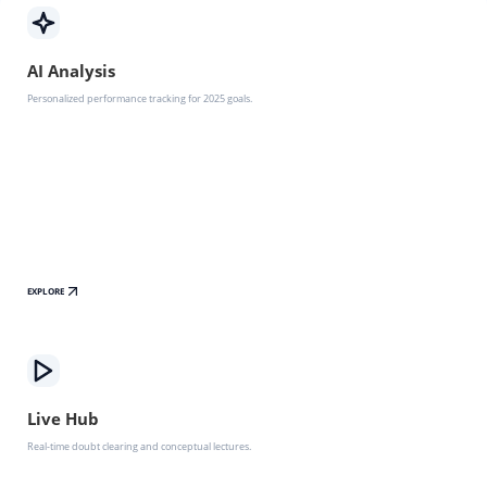
AI Analysis
Personalized performance tracking for 2025 goals.
EXPLORE
Live Hub
Real-time doubt clearing and conceptual lectures.