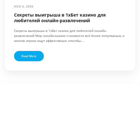
AUG 6, 2026
Секреты выигрыша в 1хБет казино для
любителей онлайн-развлечений
Секреты выигрыша в 1хБет казино для любителей онлайн-
развлечений Мир онлайн-казино становится всё более популярным, и
многие игроки ищут эффективные способы…
Read More