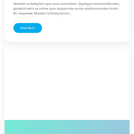
Mostbet istifadəçiləri üçün əsas üstünlüklər: Qeydiyyat bonuslarıMostbet,
gündəlik bahis və online oyun dünyasında sevilən platformalardan biridir.
Bu məqalədə, Mostbet istifadəçilərinin…
Read More