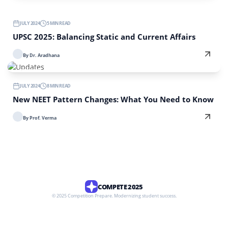
JULY 2024
5 MIN READ
UPSC 2025: Balancing Static and Current Affairs
By Dr. Aradhana
UPDATES
JULY 2024
8 MIN READ
New NEET Pattern Changes: What You Need to Know
By Prof. Verma
COMPETE 2025
© 2025 Competition Prepare. Modernizing student success.