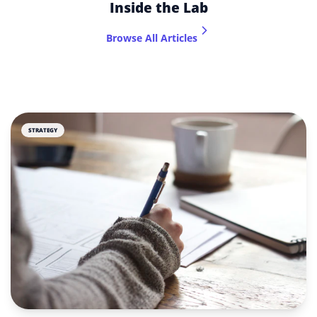
Inside the Lab
Browse All Articles
STRATEGY