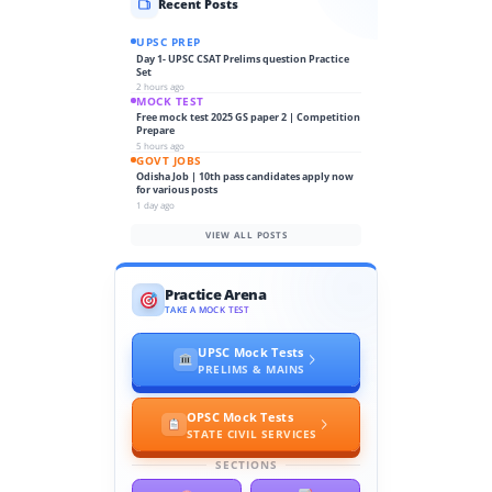
Recent Posts
UPSC PREP
Day 1- UPSC CSAT Prelims question Practice
Set
2 hours ago
MOCK TEST
Free mock test 2025 GS paper 2 | Competition
Prepare
5 hours ago
GOVT JOBS
Odisha Job | 10th pass candidates apply now
for various posts
1 day ago
VIEW ALL POSTS
Practice Arena
TAKE A MOCK TEST
UPSC Mock Tests
PRELIMS & MAINS
OPSC Mock Tests
STATE CIVIL SERVICES
SECTIONS