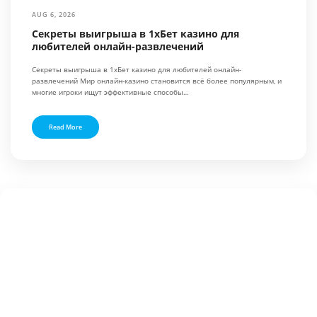
AUG 6, 2026
Секреты выигрыша в 1хБет казино для
любителей онлайн-развлечений
Секреты выигрыша в 1хБет казино для любителей онлайн-
развлечений Мир онлайн-казино становится всё более популярным, и
многие игроки ищут эффективные способы…
Read More