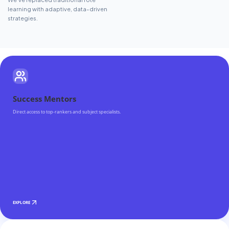
learning with adaptive, data-driven
strategies.
Success Mentors
Direct access to top-rankers and subject specialists.
EXPLORE