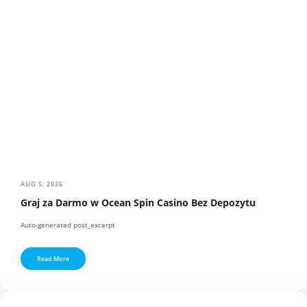
AUG 5, 2026
Graj za Darmo w Ocean Spin Casino Bez Depozytu
Auto-generated post_excerpt
Read More