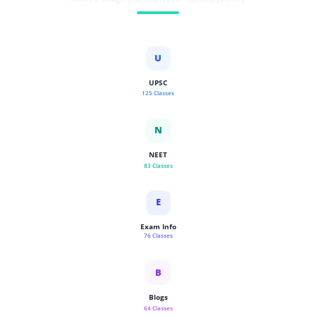
U
UPSC
125 Classes
N
NEET
83 Classes
E
Exam Info
76 Classes
B
Blogs
64 Classes