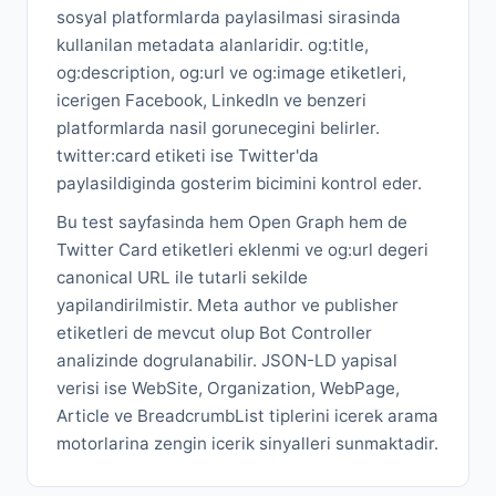
sosyal platformlarda paylasilmasi sirasinda
kullanilan metadata alanlaridir. og:title,
og:description, og:url ve og:image etiketleri,
icerigen Facebook, LinkedIn ve benzeri
platformlarda nasil gorunecegini belirler.
twitter:card etiketi ise Twitter'da
paylasildiginda gosterim bicimini kontrol eder.
Bu test sayfasinda hem Open Graph hem de
Twitter Card etiketleri eklenmi ve og:url degeri
canonical URL ile tutarli sekilde
yapilandirilmistir. Meta author ve publisher
etiketleri de mevcut olup Bot Controller
analizinde dogrulanabilir. JSON-LD yapisal
verisi ise WebSite, Organization, WebPage,
Article ve BreadcrumbList tiplerini icerek arama
motorlarina zengin icerik sinyalleri sunmaktadir.