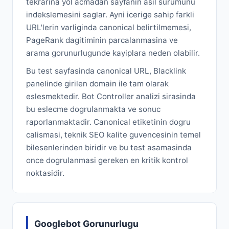
tekrarina yol acmadan sayfanin asil surumunu
indekslemesini saglar. Ayni icerige sahip farkli
URL'lerin varliginda canonical belirtilmemesi,
PageRank dagitiminin parcalanmasina ve
arama gorunurlugunde kayiplara neden olabilir.
Bu test sayfasinda canonical URL, Blacklink
panelinde girilen domain ile tam olarak
eslesmektedir. Bot Controller analizi sirasinda
bu eslесme dogrulanmakta ve sonuc
raporlanmaktadir. Canonical etiketinin dogru
calismasi, teknik SEO kalite guvencesinin temel
bilesenlerinden biridir ve bu test asamasinda
once dogrulanmasi gereken en kritik kontrol
noktasidir.
Googlebot Gorunurlugu