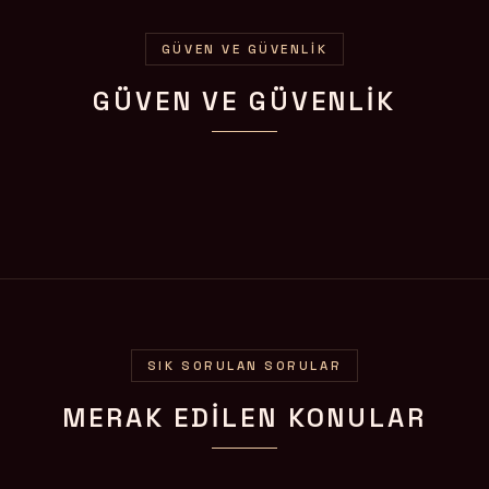
GÜVEN VE GÜVENLIK
GÜVEN VE GÜVENLIK
SIK SORULAN SORULAR
MERAK EDILEN KONULAR