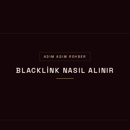
ADIM ADIM REHBER
BLACKLINK NASIL ALINIR