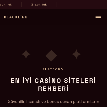
acklink
Blacklink
BLACKLINK
✦ ◆ ✦
PLATFORM
EN İYI CASINO SITELERI
REHBERI
Güvenilir, lisanslı ve bonus sunan platformların