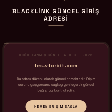
BLACKLINK GÜNCEL GIRIŞ
ADRESI
DOĞRULANMIŞ GÜNCEL ADRES — 2026
tes.vforbit.com
Bu adres düzenli olarak güncellenmektedir. Erişim
sorunu yaşıyorsanız sayfayı yenileyerek güncel
bağlantıyı kontrol edin.
HEMEN ERIŞIM SAĞLA