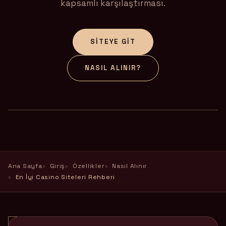
kapsamlı karşılaştırması.
SITEYE GIT
NASIL ALINIR?
Ana Sayfa
Giriş
Özellikler
Nasıl Alınır
En İyi Casino Siteleri Rehberi