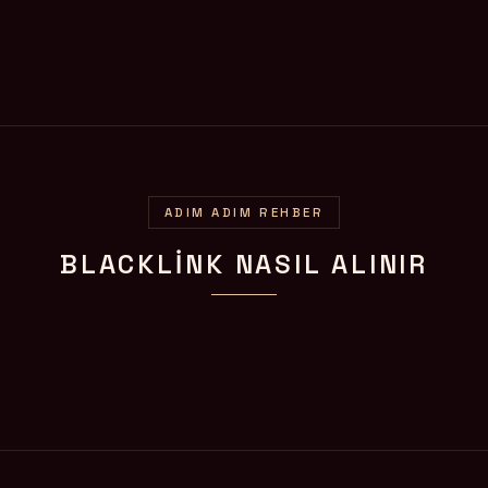
ADIM ADIM REHBER
BLACKLINK NASIL ALINIR