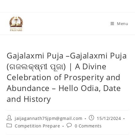
Skip
to
content
Menu
Gajalaxmi Puja –Gajalaxmi Puja
(ଗଜଲକ୍ଷ୍ମୀ ପୂଜା) | A Divine
Celebration of Prosperity and
Abundance – Hello Odia, Date
and History
Post
Post
jaijagannath75jpm@gmail.com
15/12/2024
author:
published:
Post
Post
Competition Prepare
0 Comments
category:
comments: