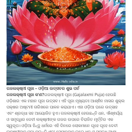
ଗଜଲକ୍ଷ୍ମୀ ପୂଜା – ଓଡ଼ିଆ ଉତ୍ସବର ଶୁଭ ପର୍ବ
ଗଜଲକ୍ଷ୍ମୀ ପୂଜା କ’ଣ?
ଗଜଲକ୍ଷ୍ମୀ ପୂଜା (Gajalaxmi Puja) ହେଉଛି
ଓଡ଼ିଶାର ଏକ ମହାନ ପୂଜା ଉତ୍ସବ। ଏହି ପୂଜା ମୂଖ୍ୟତଃ ଆଶ୍ଵିନ ମାସର ଶୁକ୍ଲ
ପକ୍ଷର ଅଷ୍ଟମୀ ତାରିଖରେ ପାଳନ କରାଯାଏ। ଏହା ଓଡ଼ିଆ ଘରେ ଉତ୍ସାହ
ଏବଂ ଶ୍ରଦ୍ଧା ସହ ଆୟୋଜିତ ହୁଏ। ଗଜଲକ୍ଷ୍ମୀ ହେଉଛନ୍ତି ଧନ, ଐଶ୍ଵର୍ଯ୍ୟ
ଓ ସମୃଦ୍ଧିର ଦେବୀ ଲକ୍ଷ୍ମୀଙ୍କ ଗଜର ଉପରେ ବିରାଜିତ ମୂର୍ତ୍ତିର ଏକ
ସ୍ୱରୂପ। ଓଡ଼ିଆ ହିନ୍ଦୁ ଧର୍ମରେ ଏହି ଦିନରେ ଲୋକମାନେ ଗୃହେ ଗୃହେ ଦେବୀ
ଲକ୍ଷ୍ମୀଙ୍କୁ ପୂଜା କରନ୍ତି ଏବଂ ସେମାନଙ୍କ ଘରେ ଧନ ଓ ସମୃଦ୍ଧି ଆଶା