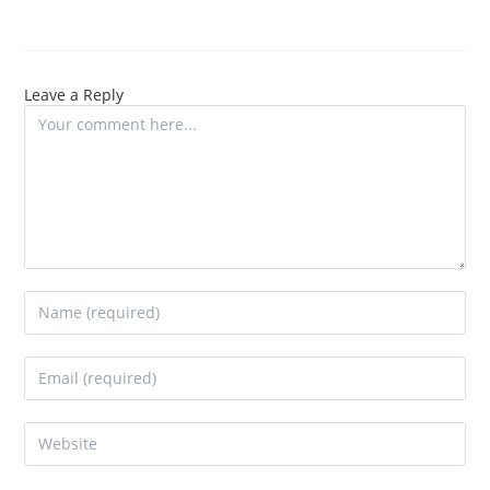
Leave a Reply
Comment
Enter
your
name
Enter
or
your
username
email
to
Enter
address
comment
your
to
website
comment