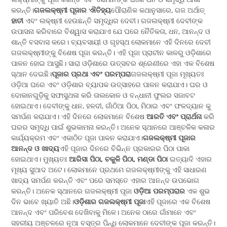
କରନ୍ତି।
ଗଜଲକ୍ଷ୍ମୀ ପୂଜାର ଐତିହ୍ୟ
ପୌରାଣିକ କଥାନୁସାରେ, ଗଜ ଅର୍ଥାତ୍
ହାତୀ
ଏବଂ ଲକ୍ଷ୍ମୀ ହେଉଛନ୍ତି ସମୃଦ୍ଧିର ଦେବୀ। ଗଜଲକ୍ଷ୍ମୀ ଦେବୀଙ୍କ
ଉପାସନା କରିବାରେ ବିଶ୍ୱାସ କରାଯାଏ ଯେ ଘରେ ନୈତିକତା, ଧନ, ଆନନ୍ଦ ଓ
ଶାନ୍ତି ବସବାସ କରେ। ବ୍ୟବସାୟୀ ଓ ଗୃହସ୍ଥ ଲୋକମାନେ ଏହି ଦିନରେ ଦେବୀ
ଗଜଲକ୍ଷ୍ମୀଙ୍କୁ ବିଶେଷ ପୂଜା କରନ୍ତି। ଏହି ପୂଜା ପ୍ରାଚୀନ କାଳରୁ ଓଡ଼ିଶାରେ
ପାଳନ ହୋଇ ଆସୁଛି। ସାରା ଓଡ଼ିଶାରେ ଉତ୍ସବର ଶ୍ରେଣୀରେ ଏହା ଏକ ବିଶେଷ
ସ୍ଥାନ ଦେଇଛି।
ପୂଜାର ପ୍ରଥା ଏବଂ ପରମ୍ପରା
ଗଜଲକ୍ଷ୍ମୀ ପୂଜା ମୂଖ୍ୟତଃ
ଓଡ଼ିଆ ଘରେ ଏବଂ ଓଡ଼ିଶାର ବ୍ୟାପକ ଉତ୍ସାହରେ ପାଳନ କରାଯାଏ। ଘର ଓ
ଦୋକାନଗୁଡ଼ିକୁ ସଫାସୁଥଳା କରି ତାଲକୋଳ ଓ ବନ୍ଧାନୀ ଫୁଲର ସଜାବଟ
ହୋଇଥାଏ। ଦେବୀଙ୍କୁ ଧାନ, ହଳଦୀ, ଗାଁଠିଆ ପିଠା, ମିଠାଇ ଏବଂ ଫଳଦ୍ୟାନ କୁ
ସମର୍ପଣ କରାଯାଏ। ଏହି ଦିନରେ ଲୋକମାନେ ବିଶେଷ
ଆରତି ଏବଂ ପ୍ରାର୍ଥନା
କରି
ଘରର ସମୃଦ୍ଧି ପାଇଁ ଶୁଭକାମନା କରନ୍ତି। ଅନେକ ସ୍ଥାନରେ ଆଞ୍ଚଳିକ କଳାର
କାର୍ଯ୍ୟକ୍ରମ ଏବଂ ଏକାଠିତ ପୂଜା ପାଳନ କରାଯାଏ।
ଗଜଲକ୍ଷ୍ମୀ ପୂଜାର
ଆନନ୍ଦ ଓ ଖାଦ୍ୟ
ଏହି ପୂଜାର ଦିନରେ ବିଭିନ୍ନ ପ୍ରକାରର ପିଠା ପାକା
ହୋଇଥାଏ। ମୁଖ୍ୟତଃ
ଆରିସା ପିଠା, ଚକୁଳି ପିଠା, ମଣ୍ଡା ପିଠା
ଇତ୍ୟାଦି ଏହାର
ମୂଖ୍ୟ ସୁଆଦ ଅଟେ। ଲୋକମାନେ ପ୍ରଥମେ ଗଜଲକ୍ଷ୍ମୀଙ୍କୁ ଏହି ସାଧାରଣ
ଖାଦ୍ୟ ସମର୍ପଣ କରନ୍ତି ଏବଂ ପରେ ସମସ୍ତେ ଏହାର ଆନନ୍ଦ ଉପଭୋଗ
କରନ୍ତି। ଅନେକ ସ୍ଥାନରେ ଗଜଲକ୍ଷ୍ମୀ ପୂଜା
ଓଡ଼ିଆ ପରମ୍ପରାର
ଏକ ଶୁଭ
ଦିନ ଭାବେ ଖ୍ୟାତି ଅଛି।
ଓଡ଼ିଶାର ଗଜଲକ୍ଷ୍ମୀ ପୂଜା
ଏହି ପୂଜାରେ ଏକ ବିଶେଷ
ଆନନ୍ଦ ଏବଂ ପରିବେଶ ଦେଖିବାକୁ ମିଳେ। ଅନେକ ଠାରେ ଗାଁମାନେ ଏବଂ
ସହରୀୟ ଅଞ୍ଚଳରେ ନୂଆ ବସ୍ତ୍ର ପିନ୍ଧି ଲୋକମାନେ ଦେବୀଙ୍କ ପୂଜା କରନ୍ତି।