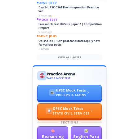
UPSC PREP
Day 1- UPSC CSAT Prelims question Practice
Set
2 hours ago
MOCK TEST
Free mock test 2025 GS paper 2 | Competition
Prepare
5 hours ago
GOVT JOBS
Odisha Job | 10th pass candidates apply now
for various posts
1 day ago
VIEW ALL POSTS
Practice Arena
TAKE A MOCK TEST
UPSC Mock Tests
PRELIMS & MAINS
OPSC Mock Tests
STATE CIVIL SERVICES
SECTIONS
Reasoning
English Para