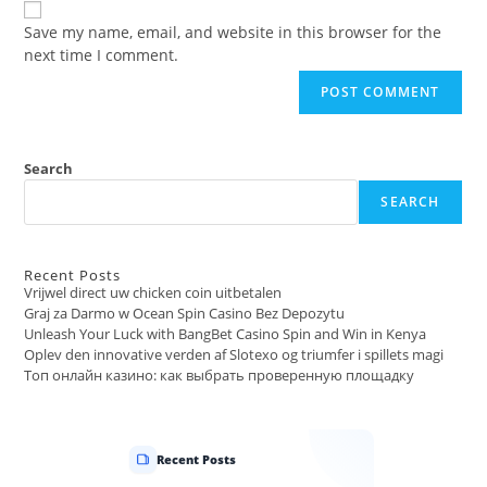
URL
Save my name, email, and website in this browser for the
(optional)
next time I comment.
Search
SEARCH
Recent Posts
Vrijwel direct uw chicken coin uitbetalen
Graj za Darmo w Ocean Spin Casino Bez Depozytu
Unleash Your Luck with BangBet Casino Spin and Win in Kenya
Oplev den innovative verden af Slotexo og triumfer i spillets magi
Топ онлайн казино: как выбрать проверенную площадку
Recent Posts