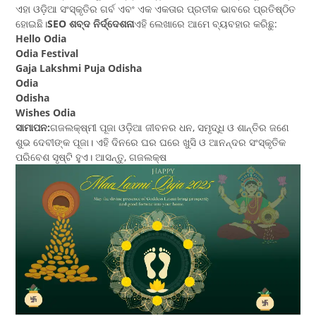
ଏହା ଓଡ଼ିଆ ସଂସ୍କୃତିର ଗର୍ବ ଏବଂ ଏକ ଏକତାର ପ୍ରତୀକ ଭାବରେ ପ୍ରତିଷ୍ଠିତ
ହୋଇଛି।
SEO ଶବ୍ଦ ନିର୍ଦ୍ଦେଶନା
ଏହି ଲେଖାରେ ଆମେ ବ୍ୟବହାର କରିଛୁ:
Hello Odia
Odia Festival
Gaja Lakshmi Puja Odisha
Odia
Odisha
Wishes Odia
ସାମାପନ:
ଗଜଲକ୍ଷ୍ମୀ ପୂଜା ଓଡ଼ିଆ ଜୀବନର ଧନ, ସମୃଦ୍ଧି ଓ ଶାନ୍ତିର ଜଣେ
ଶୁଭ ଦେବୀଙ୍କ ପୂଜା। ଏହି ଦିନରେ ଘର ଘରେ ଖୁସି ଓ ଆନନ୍ଦର ସଂସ୍କୃତିକ
ପରିବେଶ ସୃଷ୍ଟି ହୁଏ। ଆସନ୍ତୁ, ଗଜଲକ୍ଷ