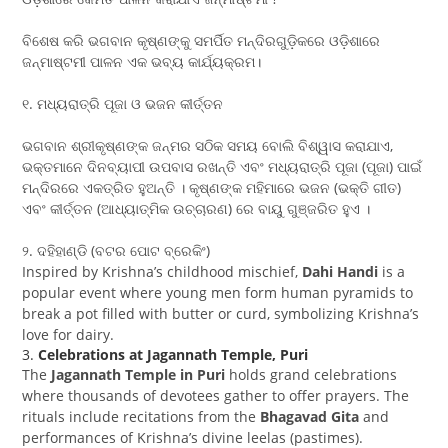
ବିଶେଷ କରି ଭଗବାନ କୃଷ୍ଣଙ୍କୁ ସମର୍ପିତ ମନ୍ଦିରଗୁଡ଼ିକରେ ଓଡ଼ିଶାରେ
ଜନ୍ମାଷ୍ଟମୀ ପାଳନ ଏକ ଭବ୍ୟ କାର୍ଯ୍ୟକ୍ରମ।
୧. ମଧ୍ୟରାତ୍ରି ପୂଜା ଓ ଭଜନ କୀର୍ତ୍ତନ
ଭଗବାନ ଶ୍ରୀକୃଷ୍ଣଙ୍କ ଜନ୍ମର ସଠିକ ସମୟ ବୋଲି ବିଶ୍ୱାସ କରାଯାଏ,
ଭକ୍ତମାନେ ଦିନବ୍ୟାପୀ ଉପବାସ ରଖନ୍ତି ଏବଂ ମଧ୍ୟରାତ୍ରି ପୂଜା (ପୂଜା) ପାଇଁ
ମନ୍ଦିରରେ ଏକତ୍ରିତ ହୁଅନ୍ତି । କୃଷ୍ଣଙ୍କ ମହିମାରେ ଭଜନ (ଭକ୍ତି ଗୀତ)
ଏବଂ କୀର୍ତ୍ତନ (ଆଧ୍ୟାତ୍ମିକ ଉଚ୍ଚାରଣ) ରେ ବାୟୁ ଗୁଞ୍ଜରିତ ହୁଏ ।
୨. ଦହିହାଣ୍ଡି (ବଟର ପୋଟ ବ୍ରେକିଂ)
Inspired by Krishna’s childhood mischief,
Dahi Handi
is a
popular event where young men form human pyramids to
break a pot filled with butter or curd, symbolizing Krishna’s
love for dairy.
3.
Celebrations at Jagannath Temple, Puri
The
Jagannath Temple in Puri
holds grand celebrations
where thousands of devotees gather to offer prayers. The
rituals include recitations from the
Bhagavad Gita
and
performances of Krishna’s divine leelas (pastimes).