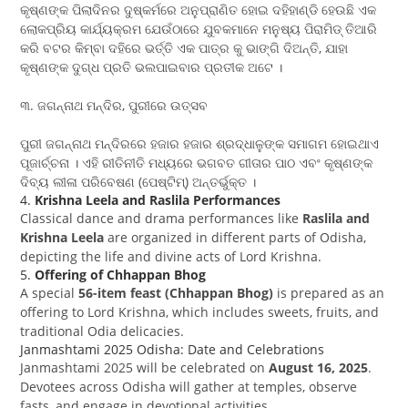
କୃଷ୍ଣଙ୍କ ପିଲାଦିନର ଦୁଷ୍କର୍ମରେ ଅନୁପ୍ରାଣିତ ହୋଇ ଦହିହାଣ୍ଡି ହେଉଛି ଏକ
ଲୋକପ୍ରିୟ କାର୍ଯ୍ୟକ୍ରମ ଯେଉଁଠାରେ ଯୁବକମାନେ ମନୁଷ୍ୟ ପିରାମିଡ୍ ତିଆରି
କରି ବଟର କିମ୍ବା ଦହିରେ ଭର୍ତ୍ତି ଏକ ପାତ୍ର କୁ ଭାଙ୍ଗି ଦିଅନ୍ତି, ଯାହା
କୃଷ୍ଣଙ୍କ ଦୁଗ୍ଧ ପ୍ରତି ଭଲପାଇବାର ପ୍ରତୀକ ଅଟେ ।
୩. ଜଗନ୍ନାଥ ମନ୍ଦିର, ପୁରୀରେ ଉତ୍ସବ
ପୁରୀ ଜଗନ୍ନାଥ ମନ୍ଦିରରେ ହଜାର ହଜାର ଶ୍ରଦ୍ଧାଳୁଙ୍କ ସମାଗମ ହୋଇଥାଏ
ପୂଜାର୍ଚ୍ଚନା । ଏହି ରୀତିନୀତି ମଧ୍ୟରେ ଭଗବତ ଗୀତାର ପାଠ ଏବଂ କୃଷ୍ଣଙ୍କ
ଦିବ୍ୟ ଲୀଳା ପରିବେଷଣ (ପେଷ୍ଟିମ୍) ଅନ୍ତର୍ଭୁକ୍ତ ।
4.
Krishna Leela and Raslila Performances
Classical dance and drama performances like
Raslila and
Krishna Leela
are organized in different parts of Odisha,
depicting the life and divine acts of Lord Krishna.
5.
Offering of Chhappan Bhog
A special
56-item feast (Chhappan Bhog)
is prepared as an
offering to Lord Krishna, which includes sweets, fruits, and
traditional Odia delicacies.
Janmashtami 2025 Odisha: Date and Celebrations
Janmashtami 2025 will be celebrated on
August 16, 2025
.
Devotees across Odisha will gather at temples, observe
fasts, and engage in devotional activities.