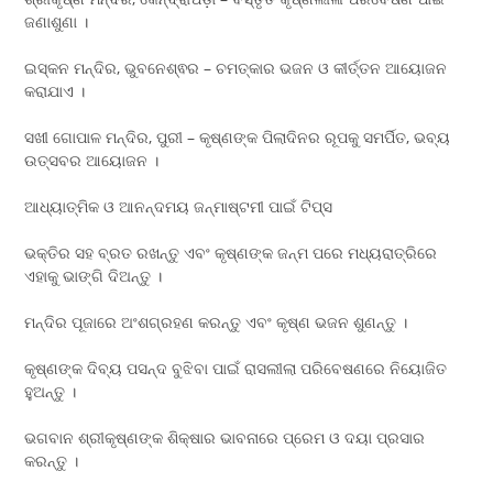
ଜଣାଶୁଣା ।
ଇସ୍କନ ମନ୍ଦିର, ଭୁବନେଶ୍ଵର – ଚମତ୍କାର ଭଜନ ଓ କୀର୍ତ୍ତନ ଆୟୋଜନ
କରାଯାଏ ।
ସଖୀ ଗୋପାଳ ମନ୍ଦିର, ପୁରୀ – କୃଷ୍ଣଙ୍କ ପିଲାଦିନର ରୂପକୁ ସମର୍ପିତ, ଭବ୍ୟ
ଉତ୍ସବର ଆୟୋଜନ ।
ଆଧ୍ୟାତ୍ମିକ ଓ ଆନନ୍ଦମୟ ଜନ୍ମାଷ୍ଟମୀ ପାଇଁ ଟିପ୍ସ
ଭକ୍ତିର ସହ ବ୍ରତ ରଖନ୍ତୁ ଏବଂ କୃଷ୍ଣଙ୍କ ଜନ୍ମ ପରେ ମଧ୍ୟରାତ୍ରିରେ
ଏହାକୁ ଭାଙ୍ଗି ଦିଅନ୍ତୁ ।
ମନ୍ଦିର ପୂଜାରେ ଅଂଶଗ୍ରହଣ କରନ୍ତୁ ଏବଂ କୃଷ୍ଣ ଭଜନ ଶୁଣନ୍ତୁ ।
କୃଷ୍ଣଙ୍କ ଦିବ୍ୟ ପସନ୍ଦ ବୁଝିବା ପାଇଁ ରାସଲୀଲା ପରିବେଷଣରେ ନିୟୋଜିତ
ହୁଅନ୍ତୁ ।
ଭଗବାନ ଶ୍ରୀକୃଷ୍ଣଙ୍କ ଶିକ୍ଷାର ଭାବନାରେ ପ୍ରେମ ଓ ଦୟା ପ୍ରସାର
କରନ୍ତୁ ।