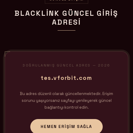
BLACKLINK GÜNCEL GIRIŞ
ADRESI
DOĞRULANMIŞ GÜNCEL ADRES — 2026
tes.vforbit.com
Bu adres düzenli olarak güncellenmektedir. Erişim
sorunu yaşıyorsanız sayfayı yenileyerek güncel
bağlantıyı kontrol edin.
HEMEN ERIŞIM SAĞLA