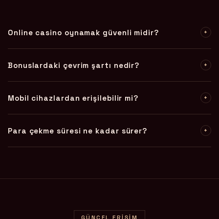
Online casino oynamak güvenli midir?
+
Lisanslı ve düzenlenmiş platformlarda oynamak, yasal
Bonuslardaki çevrim şartı nedir?
+
güvence ve adil oyun garantisi sunar.
Çevrim şartı, bonus miktarının kaç kez oynanması
Mobil cihazlardan erişilebilir mi?
+
gerektiğini belirtir. Düşük çevrim şartı kullanıcı lehinedir.
Önerilen tüm platformlar mobil uyumlu tasarıma sahip
Para çekme süresi ne kadar sürer?
+
olup iOS ve Android cihazlarda sorunsuz çalışmaktadır.
Platform ve yönteme göre değişmekle birlikte genellikle
24-72 saat arasında tamamlanmaktadır.
GÜNCEL ERIŞIM