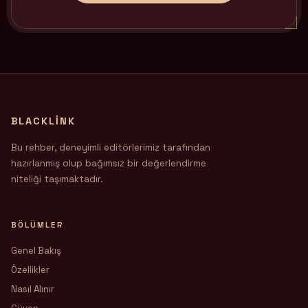
BLACKLINK
Bu rehber, deneyimli editörlerimiz tarafından
hazırlanmış olup bağımsız bir değerlendirme
niteliği taşımaktadır.
BÖLÜMLER
Genel Bakış
Özellikler
Nasıl Alınır