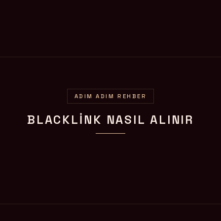
ADIM ADIM REHBER
BLACKLINK NASIL ALINIR