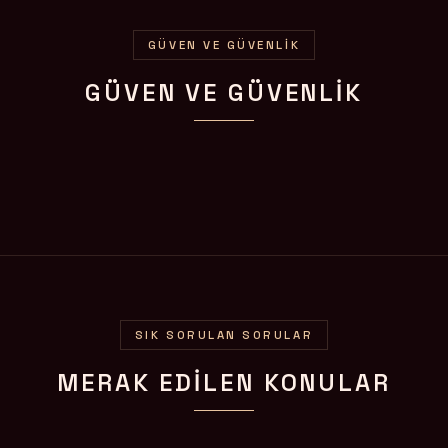
GÜVEN VE GÜVENLIK
GÜVEN VE GÜVENLIK
SIK SORULAN SORULAR
MERAK EDILEN KONULAR